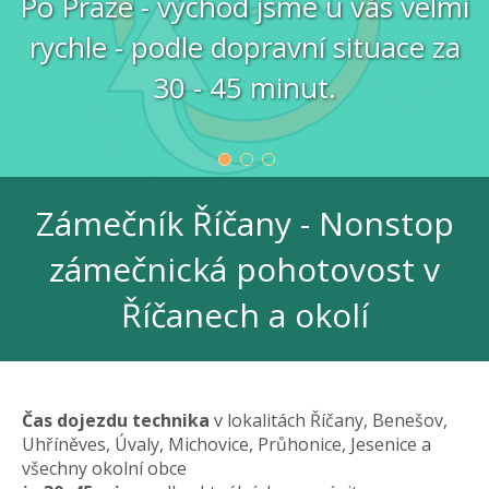
Po Praze - východ jsme u vás velmi
rychle - podle dopravní situace za
30 - 45 minut.
Zámečník Říčany - Nonstop
zámečnická pohotovost v
Říčanech a okolí
Čas dojezdu technika
v lokalitách Říčany, Benešov,
Uhříněves, Úvaly, Michovice, Průhonice, Jesenice a
všechny okolní obce