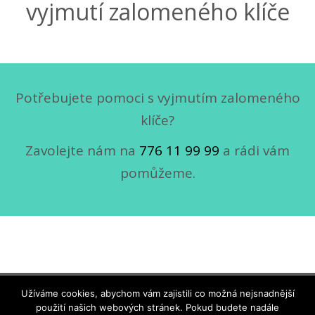
vyjmutí zalomeného klíče
Potřebujete pomoci s vyjmutím zalomeného
klíče?
Zavolejte nám na
776 11 99 99
a rádi vám
pomůžeme.
Užíváme cookies, abychom vám zajistili co možná nejsnadnější
Ochrana osobních údajů
použití našich webových stránek. Pokud budete nadále