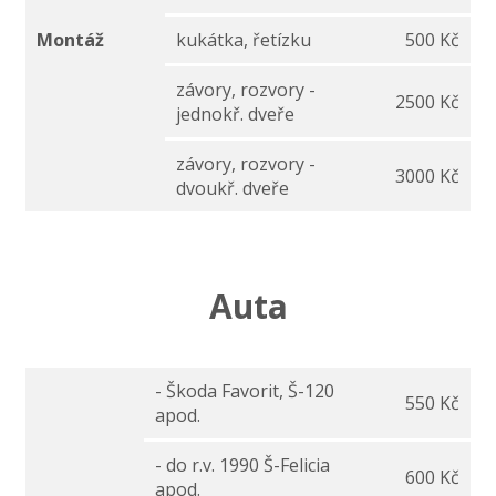
Montáž
kukátka, řetízku
500 Kč
závory, rozvory -
2500 Kč
jednokř. dveře
závory, rozvory -
3000 Kč
dvoukř. dveře
Auta
- Škoda Favorit, Š-120
550 Kč
apod.
- do r.v. 1990 Š-Felicia
600 Kč
apod.